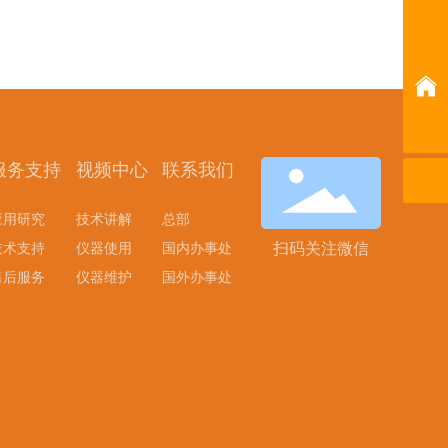
400-011-9697
jnnktyq@163.com
Home
关注耐克特
服务支持
视频中心
联系我们
扫码加微信
应用研究
技术讲解
总部
扫码关注微信
技术支持
仪器使用
国内办事处
售后服务
仪器维护
国外办事处