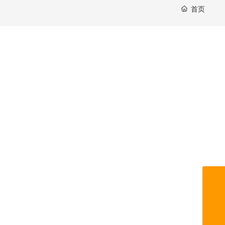
首页
8615650018028
0531-61388337